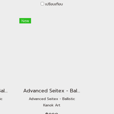
เปรียบเทียบ
New
Advanced Seitex - Ballistic Magic Cube
Advanced Seitex - Ballistic Kanok Art
ic
Advanced Seitex - Ballistic
Kanok Art