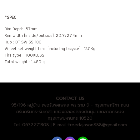
*SPEC
Rim Depth: 57mm
Rim width (inside/outside): 20.7/27.4mm
Hub : DT SWISS 180
Wheel set weight limit (including bicycle) : 120Kg
Tire type : HOOKLESS
Total weight : 1,480 g.
CONTACT US
95/196 หมู่บ้าน เพอร์เฟคเพลส พระราม 9 - กรุงเทพกรีฑา ถนน
ศรีนครินทร์-ร่มเกล้า แขวงคลองสองต้นนุ่น เขตลาดกระบัง
กรุงเทพมหานคร 10520
Tel :0632271308 | E-mail :freedajason888@gmail.com