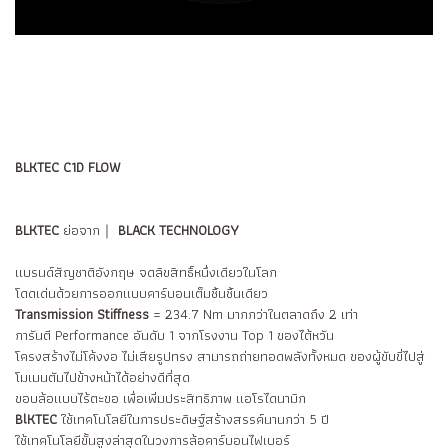
BLKTEC C1D FLOW
BLKTEC
ย่อจาก｜
BLACK TECHNOLOGY
แบรนด์สัญชาติอังกฤษ จดลิขสิทธิ์หนึ่งเดียวในโลก
โดดเด่นด้วยการออกแบบคาร์บอนเต็มชิ้นชิ้นเดียว
Transmission Stiffness
= 234.7 Nm มากกว่าในตลาดถึง 2 เท่า
การันตี Performance อันดับ 1 จากโรงงาน Top 1 ของไต้หวัน
โครงสร้างไม่โค้งงอ ไม่เสียรูปทรง สามารถถ่ายทอดพลังทั้งหมด ของผู้ขับขี่ไปสู่
โมเมนตัมไปข้างหน้าได้อย่างดีที่สุด
ขอบล้อแบบไร้ตะขอ เพื่อเพิ่มประสิทธิภาพ แอโรไดนามิก
BlKTEC
ใช้เทคโนโลยีในการประดิษฐ์สร้างสรรค์นานกว่า 5 ปี
ใช้เทคโนโลยีขั้นสูงล่าสุดในวงการล้อคาร์บอนไฟเบอร์