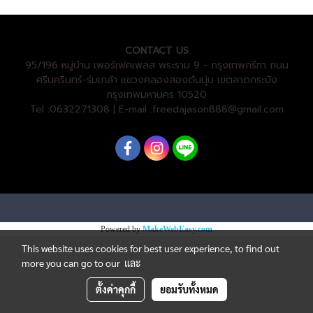
CONTACT US
95/196 หมู่บ้าน เพอร์เฟคเพลส พระราม 9 - กรุงเทพกรีฑา ถนน
ศรีนครินทร์-ร่มเกล้า แขวงคลองสองต้นนุ่น เขตลาดกระบัง
กรุงเทพมหานคร 10520
Tel :0632271308 | E-mail :freedajason888@gmail.com
Powered by
MakeWebEasy.com
This website uses cookies for best user experience, to find out
more you can go to our
และ
ตั้งค่าคุกกี้
ยอมรับทั้งหมด