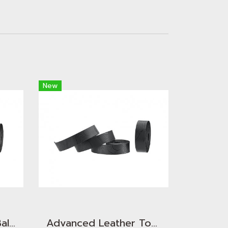
New
Advanced Seitex - Ballistic Dragon Scale
Advanced Leather Touch - Minimalism TOPO Jet Black