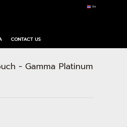
TH
A
CONTACT US
ouch - Gamma Platinum