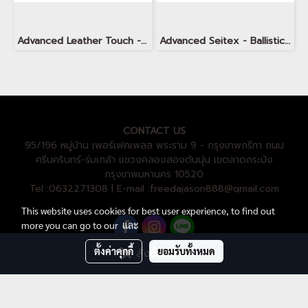
Advanced Leather Touch - Minimalism TOPO Snow White
Advanced Seitex - Ballistic Dragon Scale
CONTACT US
95/196 หมู่บ้าน เพอร์เฟคเพลส พระราม 9 - กรุงเทพกรีฑา ถนน
ศรีนครินทร์-ร่มเกล้า แขวงคลองสองต้นนุ่น เขตลาดกระบัง
กรุงเทพมหานคร 10520
Tel :0632271308 | E-mail :freedajason888@gmail.com
This website uses cookies for best user experience, to find out
more you can go to our
และ
ตั้งค่าคุกกี้
ยอมรับทั้งหมด
สั่งซื้อสินค้า
Powered by
MakeWebEasy.com