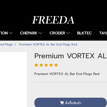
TION
CHEPARK
CRODER
BLKTEC
TAY
nd Plugs
Premium VORTEX AL Bar End Plugs Red
Premium VORTEX AL 
Premium VORTEX AL Bar End Plugs Red
สั่งซื้อสินค้า