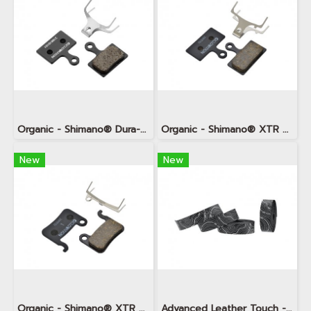
Organic - Shimano® Dura-Ace / Road Hydraulic (K-Type)
Organic - Shimano® XTR M9000 (G-Type)
New
New
Organic - Shimano® XTR M965, M966 (A-Type)
Advanced Leather Touch - Minimalism TOPO Snow White