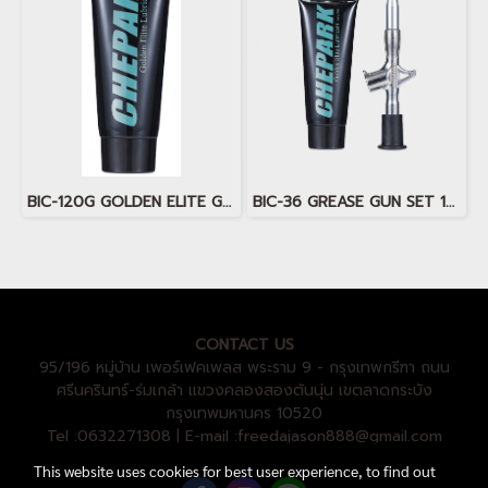
BIC-120G GOLDEN ELITE GREASE 120ml
BIC-36 GREASE GUN SET 120ml
CONTACT US
95/196 หมู่บ้าน เพอร์เฟคเพลส พระราม 9 - กรุงเทพกรีฑา ถนน
ศรีนครินทร์-ร่มเกล้า แขวงคลองสองต้นนุ่น เขตลาดกระบัง
กรุงเทพมหานคร 10520
Tel :0632271308 | E-mail :freedajason888@gmail.com
This website uses cookies for best user experience, to find out