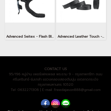
Advanced Seitex - Flash Black
Advanced Leather Touch - Minimalism TOPO Jet Black
CONTACT US
95/196 หมู่บ้าน เพอร์เฟคเพลส พระราม 9 - กรุงเทพกรีฑา ถนน
ศรีนครินทร์-ร่มเกล้า แขวงคลองสองต้นนุ่น เขตลาดกระบัง
กรุงเทพมหานคร 10520
Tel :0632271308 | E-mail :freedajason888@gmail.com