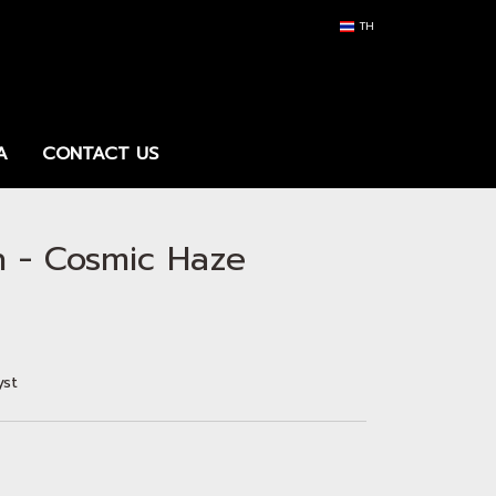
TH
A
CONTACT US
 - Cosmic Haze
yst