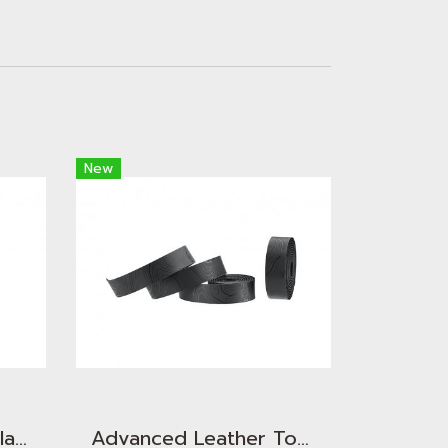
New
Advanced Seitex - Flash Black
Advanced Leather Touch - Minimalism TOPO Jet Black