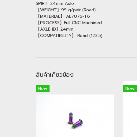
SPIRIT 24mm Axle
【WEIGHT】99 g/pair (Road)
【MATERIAL】 AL7075-T6
【PROCESS】Full CNC Machined
【AXLE ID】24mm
【COMPATIBILITY】 Road (123.5)
สินค้าเกี่ยวข้อง
New
New