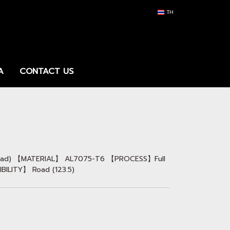
TH
A
CONTACT US
Road) 【MATERIAL】 AL7075-T6 【PROCESS】Full
LITY】 Road (123.5)