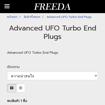
หน้าแรก
สินค้าทั้งหมด
Advanced UFO Turbo End Plugs
Advanced UFO Turbo End
Plugs
Advanced UFO Turbo End Plugs
เรียงตาม
พบสินค้า 1 ชิ้น