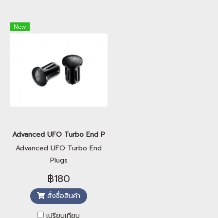
New
Advanced UFO Turbo End Plugs
Advanced UFO Turbo End
Plugs
฿180
สั่งซื้อสินค้า
เปรียบเทียบ