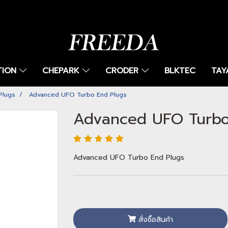
TION
CHEPARK
CRODER
BLKTEC
TAY
Plugs
Advanced UFO Turbo End Plugs
Advanced UFO Turbo
Advanced UFO Turbo End Plugs
สั่งซื้อสินค้า