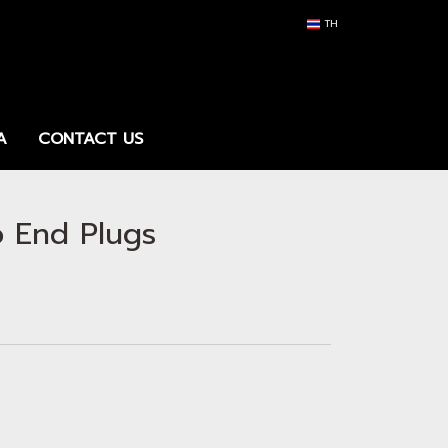
TH
A
CONTACT US
 End Plugs