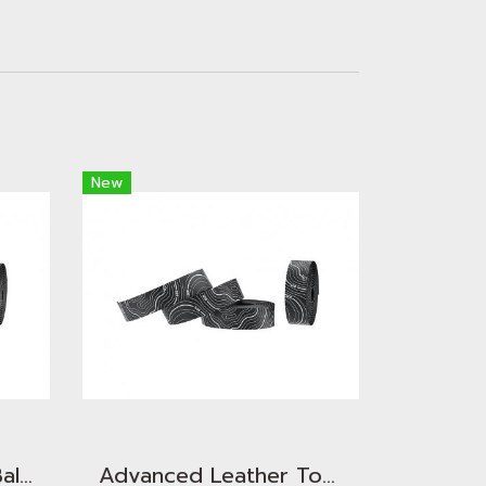
New
Advanced Seitex - Ballistic Dragon Scale
Advanced Leather Touch - Minimalism TOPO Snow White