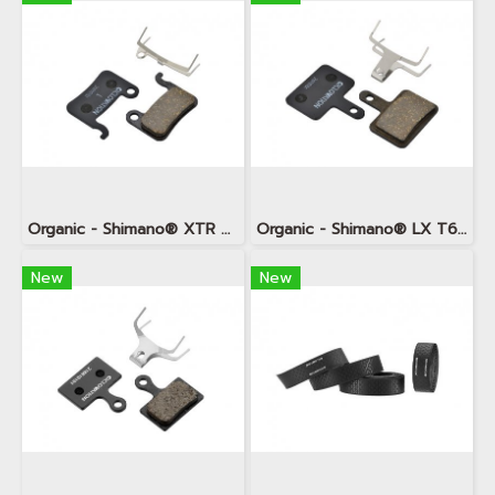
Organic - Shimano® XTR M965, M966 (A-Type)
Organic - Shimano® LX T675, Deore T615 (B-Type)
New
New